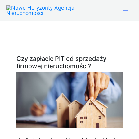
Przejdź
Mai
do
treści
Men
Czy zapłacić PIT od sprzedaży
firmowej nieruchomości?