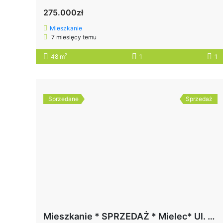
275.000zł
Mieszkanie
7 miesięcy temu
2
48 m
1
1
Sprzedane
Sprzedaż
Mieszkanie * SPRZEDAŻ * Mielec* Ul. Hugo Kołłątaja*REZERWACJA !