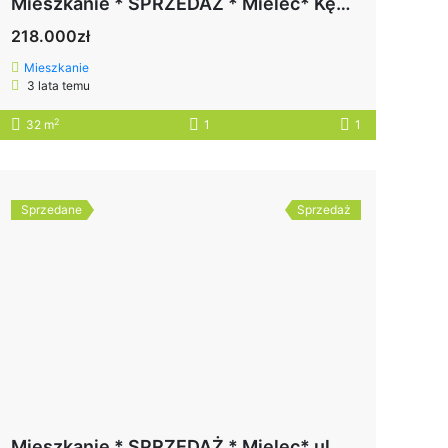
Mieszkanie * SPRZEDAŻ * Mielec* Kędziora
218.000zł
Mieszkanie
3 lata temu
2
32 m
1
1
Sprzedane
Sprzedaż
Mieszkanie * SPRZEDAŻ * Mielec* ul. Tetmajera*SPRZEDANE