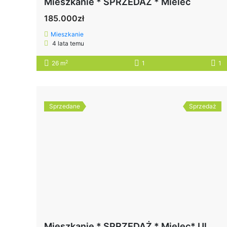
Mieszkanie * SPRZEDAŻ * Mielec
185.000zł
Mieszkanie
4 lata temu
2
26 m
1
1
Sprzedane
Sprzedaż
Mieszkanie * SPRZEDAŻ * Mielec* Ul. Kusocińskiego