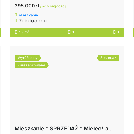
295.000zł
/ -do negocacji
Mieszkanie
7 miesięcy temu
2
53 m
1
1
Wyróżniony
Sprzedaż
Zarezerwowane
Mieszkanie * SPRZEDAŻ * Mielec* al. Ducha Świętego