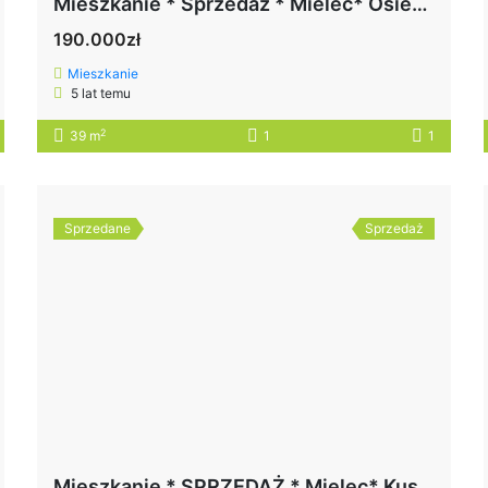
Mieszkanie * Sprzedaż * Mielec* Osiedle Niepodległości
190.000zł
Mieszkanie
5 lat temu
2
39 m
1
1
Sprzedane
Sprzedaż
Mieszkanie * SPRZEDAŻ * Mielec* Kusocińskiego