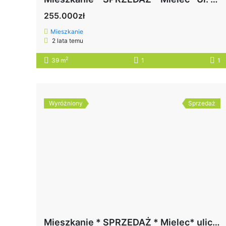
255.000zł
Mieszkanie
2 lata temu
2
39 m
1
1
Wyróżniony
Sprzedaż
Mieszkanie * SPRZEDAŻ * Mielec* ulica Bajana