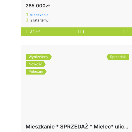
285.000zł
Mieszkanie
2 lata temu
2
32 m
1
1
Wyróżniony
Sprzedaż
Nowość
Polecam
Mieszkanie * SPRZEDAŻ * Mielec* ulica Solskiego