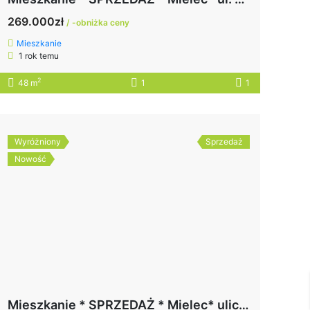
269.000zł
/ -obniżka ceny
Mieszkanie
1 rok temu
2
48 m
1
1
Wyróżniony
Sprzedaż
Nowość
Mieszkanie * SPRZEDAŻ * Mielec* ulica Kusocińskiego