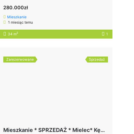
280.000zł
Mieszkanie
1 miesiąc temu
2
34 m
1
Zarezerwowane
Sprzedaż
Mieszkanie * SPRZEDAŻ * Mielec* Kędziora