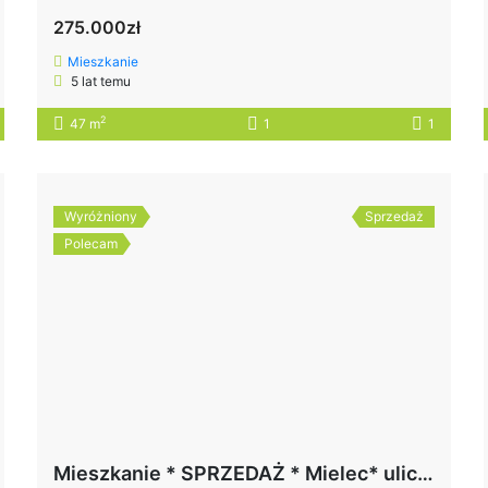
275.000zł
Mieszkanie
5 lat temu
2
47 m
1
1
Wyróżniony
Sprzedaż
Polecam
Mieszkanie * SPRZEDAŻ * Mielec* ulica Kusocińskiego