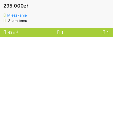
295.000zł
Mieszkanie
3 lata temu
2
48 m
1
1