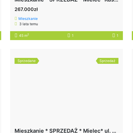
267.000zł
Mieszkanie
3 lata temu
2
45 m
1
1
Sprzedane
Sprzedaż
Mieszkanie * SPRZEDAŻ * Mielec* ul. Kraszewskiego