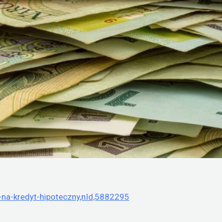
a-na-kredyt-hipoteczny,nId,5882295