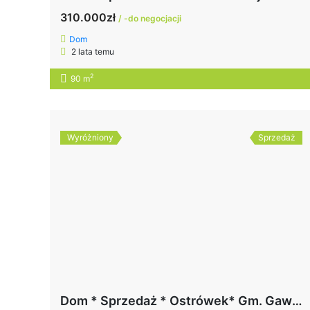
310.000zł
/ -do negocjacji
Dom
2 lata temu
2
90 m
Wyróżniony
Sprzedaż
Dom * Sprzedaż * Ostrówek* Gm. Gawłuszowice