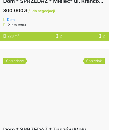
Dom * SPRZEDAŻ * Mielec* ul. Krańcowa
800.000zł
/ -do negocjacji
Dom
2 lata temu
2
228 m
2
2
Sprzedane
Sprzedaż
Dom * SPRZEDAŻ * Tuszów Mały