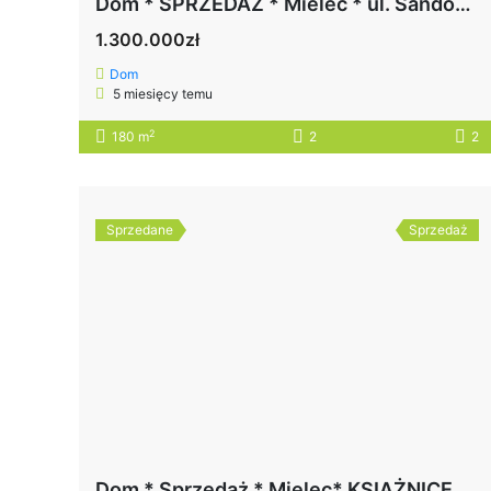
Dom * SPRZEDAŻ * Mielec * ul. Sandomierska
1.300.000zł
Dom
5 miesięcy temu
2
180 m
2
2
Sprzedane
Sprzedaż
Dom * Sprzedaż * Mielec* KSIĄŻNICE