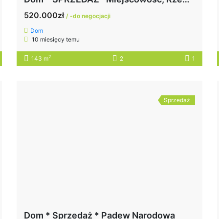
520.000zł
/ -do negocjacji
Dom
10 miesięcy temu
2
143 m
2
1
Sprzedaż
Dom * Sprzedaż * Padew Narodowa