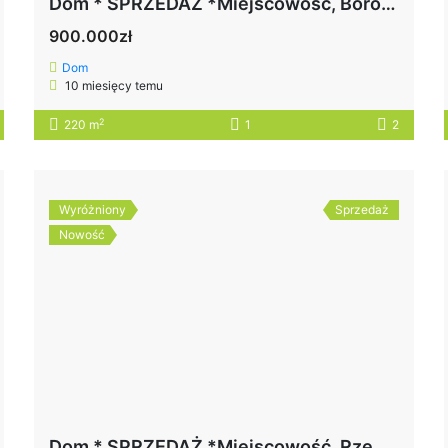
Dom * SPRZEDAŻ *Miejscowość, Borowa* pow. Mielec
900.000zł
Dom
10 miesięcy temu
2
220 m
1
2
Wyróżniony
Sprzedaż
Nowość
Dom * SPRZEDAŻ *Miejscowość, Rzemień* pow. Mielec