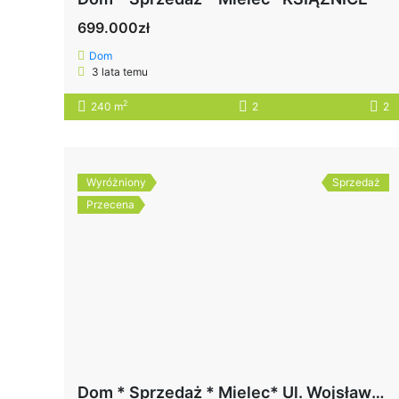
699.000zł
Dom
3 lata temu
2
240 m
2
2
Wyróżniony
Sprzedaż
Przecena
Dom * Sprzedaż * Mielec* Ul. Wojsławska