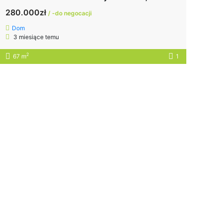
280.000zł
/ -do negocacji
Dom
3 miesiące temu
2
67 m
1