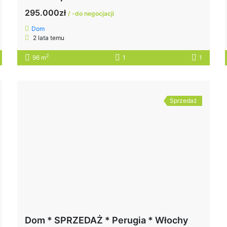
295.000zł
/ -do negocjacji
Dom
2 lata temu
2
96 m
1
1
Sprzedaż
Dom * SPRZEDAŻ * Perugia * Włochy