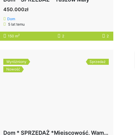
450.000zł
Dom
5 lat temu
2
150 m
2
2
Wyróżniony
Sprzedaż
Nowość
Dom * SPRZEDAŻ *Miejscowość, Wampierzów* pow. Mielec