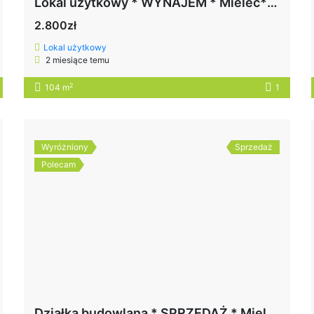
Lokal użytkowy * WYNAJEM * Mielec* ul. Zygmuntowska
2.800zł
Lokal użytkowy
2 miesiące temu
2
104 m
1
Wyróżniony
Sprzedaż
Polecam
Działka budowlana * SPRZEDAŻ * Mielec* osiedle Wojsław