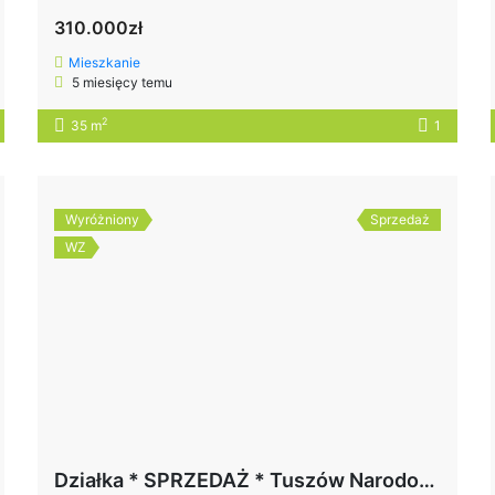
310.000zł
Mieszkanie
5 miesięcy temu
2
35 m
1
Wyróżniony
Sprzedaż
WZ
Działka * SPRZEDAŻ * Tuszów Narodowy