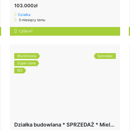
103.000zł
Działka
5 miesięcy temu
2
1.359 m
Wyróżniony
Sprzedaż
Super cena
WZ
Działka budowlana * SPRZEDAŻ * Mielec* ul. Żegoty