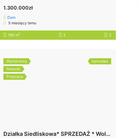
1.300.000zł
Dom
5 miesięcy temu
2
180 m
2
2
Wyróżniony
Sprzedaż
Nowość
Przecena
Działka Siedliskowa* SPRZEDAŻ * Wola Mielecka* gm. Mielec