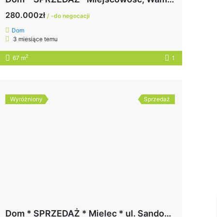
280.000zł
/ -do negocacji
Dom
3 miesiące temu
2
67 m
1
Wyróżniony
Sprzedaż
Dom * SPRZEDAŻ * Mielec * ul. Sandomierska