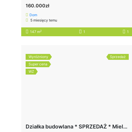
160.000zł
Dom
5 miesięcy temu
2
147 m
1
1
Wyróżniony
Sprzedaż
Super cena
WZ
Działka budowlana * SPRZEDAŻ * Mielec* ul. Żegoty