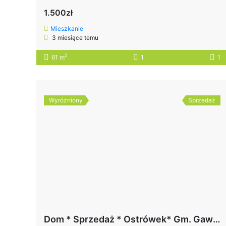
1.500zł
Mieszkanie
3 miesiące temu
2
61 m
1
1
Wyróżniony
Sprzedaż
Dom * Sprzedaż * Ostrówek* Gm. Gawłuszowice