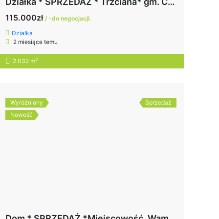
Działka * SPRZEDAŻ * Trzciana* gm. Czermin
115.000zł
/ -do negocjacji.
Działka
2 miesiące temu
2
2.032 m
Wyróżniony
Sprzedaż
Nowość
Dom * SPRZEDAŻ *Miejscowość, Wampierzów* pow. Mielec