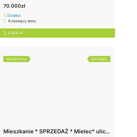
70.000zł
Działka
6 miesięcy temu
2
5.594 m
Wyróżniony
Sprzedaż
Mieszkanie * SPRZEDAŻ * Mielec* ulica Bajana