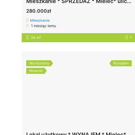
Mieszkanie * SPRZEDAŻ * Mielec* ulica Kusocińskiego
280.000zł
Mieszkanie
1 miesiąc temu
2
34 m
1
Wyróżniony
Wynajem
Nowość
Lokal użytkowy * WYNAJEM * Mielec* ul. Torowa