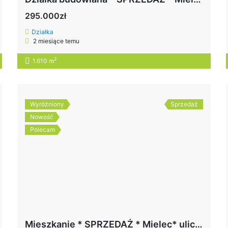
295.000zł
Działka
2 miesiące temu
2
1.610 m
Wyróżniony
Sprzedaż
Nowość
Polecam
Mieszkanie * SPRZEDAŻ * Mielec* ulica Solskiego