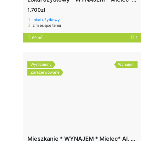
1.700zł
Lokal użytkowy
2 miesiące temu
2
60 m
1
Wyróżniony
Wynajem
Zarezerwowane
Mieszkanie * WYNAJEM * Mielec* Al. Ducha Świętego